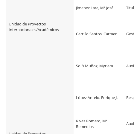
Jimenez Lara, Mª José
Titu
Unidad de Proyectos
Internacionales/Académicos
Carrillo Santos, Carmen
Ges
Solís Muñoz, Myriam
Auxi
López Antelo, Enrique J.
Res
Rivas Romero, Mª
Auxi
Remedios
Unidad de Proyectos