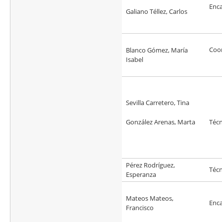
Enca
Galiano Téllez, Carlos
Coor
Blanco Gómez, María
Isabel
Sevilla Carretero, Tina
González Arenas, Marta
Técn
Pérez Rodríguez,
Técn
Esperanza
Mateos Mateos,
Enca
Francisco