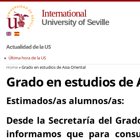
Sk
International
ma
co
University of Seville
Actualidad de la US
Última hora de la US
Home
» Grado en estudios de Asia Oriental
You are here
Grado en estudios de 
Estimados/as alumnos/as:
Desde la Secretaría del Grado
informamos que para consu