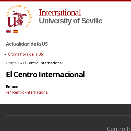
Sk
International
ma
co
University of Seville
Actualidad de la US
Última hora de la US
Home
»
» El Centro Internacional
You are here
El Centro Internacional
Enlace:
/en/centro-internacional
Centro I