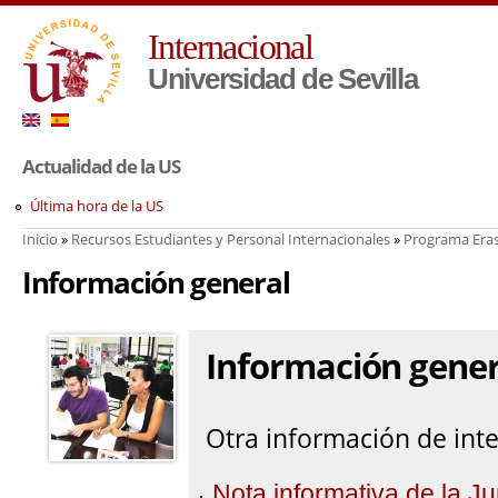
Pa
Internacional
co
pr
Universidad de Sevilla
Actualidad de la US
Última hora de la US
Inicio
»
Recursos Estudiantes y Personal Internacionales
»
Programa Era
Usted está aquí
Información general
Información gener
Otra información de int
Nota informativa de la J