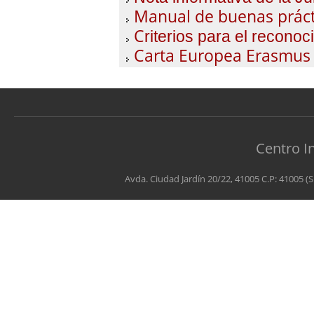
Manual de buenas práct
C
riterios para el recono
Carta Europea Erasmus
Centro I
Avda. Ciudad Jardín 20/22, 41005 C.P: 41005 (