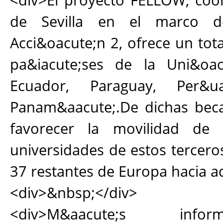
<div>El proyecto FELLOW, coo
de Sevilla en el marco 
Acci&oacute;n 2, ofrece un tot
pa&iacute;ses de la Uni&oacu
Ecuador, Paraguay, Per&u
Panam&aacute;.De dichas beca
favorecer la movilidad de 
universidades de estos tercero
37 restantes de Europa hacia a
<div>&nbsp;</div>
<div>M&aacute;s inf