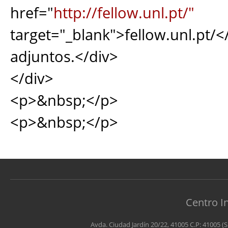
href="
http://fellow.unl.pt/"
target="_blank">fellow.unl.p
adjuntos.</div>
</div>
<p>&nbsp;</p>
<p>&nbsp;</p>
Centro I
Avda. Ciudad Jardín 20/22, 41005 C.P: 41005 (