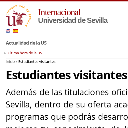
Pa
Internacional
co
pr
Universidad de Sevilla
Actualidad de la US
Última hora de la US
Inicio
» Estudiantes visitantes
Usted está aquí
Estudiantes visitantes
Además de las titulaciones ofic
Sevilla, dentro de su oferta a
programas que podrás desarrol