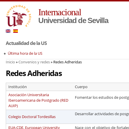
Pa
Internacional
co
pr
Universidad de Sevilla
Actualidad de la US
Última hora de la US
Inicio
»
Convenios y redes
» Redes Adheridas
Usted está aquí
Redes Adheridas
Institución
Cuerpo
Asociación Universitaria
Fomentar los estudios de post
Iberoamericana de Postgrado (RED
AUIP)
Desarrollar actividades de pos
Colegio Doctoral Tordesillas
EUA-CDE. European University
Nace con el objetivo de fortale