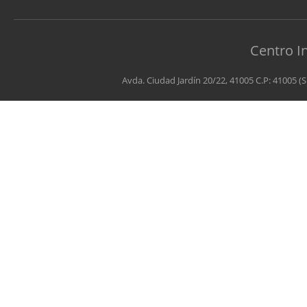
Centro I
Avda. Ciudad Jardín 20/22, 41005 C.P: 41005 (