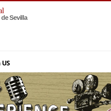
Pasar al
al
contenido
principal
de Sevilla
h US