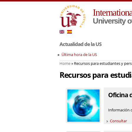
Internationa
University o
Actualidad de la US
Última hora de la US
Home
» Recursos para estudiantes y perso
You are here
Recursos para estudia
Oficina 
Información d
Consultar