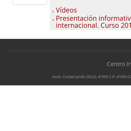
Vídeos
Presentación informativ
internacional. Curso 20
Centro I
Avda. Ciudad Jardín 20/22, 41005 C.P: 41005 (