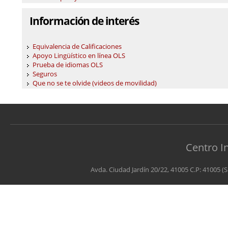
Información de interés
Equivalencia de Calificaciones
Apoyo Lingüístico en línea OLS
Prueba de idiomas OLS
Seguros
Que no se te olvide (videos de movilidad)
Centro I
Avda. Ciudad Jardín 20/22, 41005 C.P: 41005 (