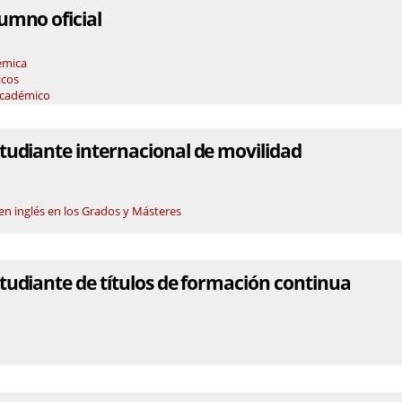
umno oficial
émica
icos
académico
udiante internacional de movilidad
en inglés en los Grados y Másteres
udiante de títulos de formación continua