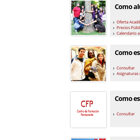
Como al
Oferta Acad
Precios Públ
Calendario 
Como est
Consultar
Asignaturas 
Como est
Consultar